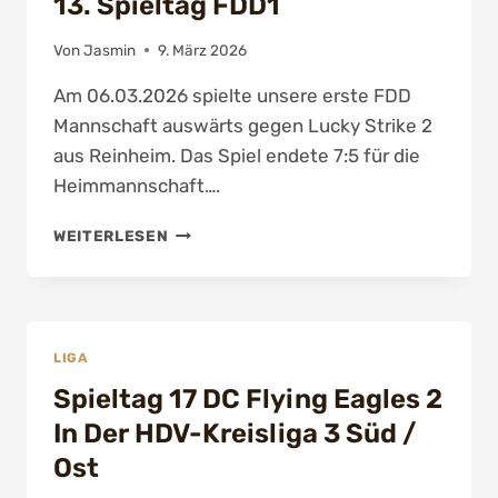
13. Spieltag FDD1
DERHDV-
KREISLIGA
3
Von
Jasmin
9. März 2026
SÜD
Am 06.03.2026 spielte unsere erste FDD
/
OST
Mannschaft auswärts gegen Lucky Strike 2
aus Reinheim. Das Spiel endete 7:5 für die
Heimmannschaft….
13.
WEITERLESEN
SPIELTAG
FDD1
LIGA
Spieltag 17 DC Flying Eagles 2
In Der HDV-Kreisliga 3 Süd /
Ost