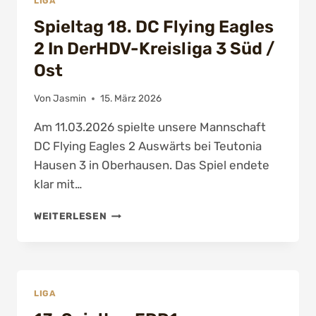
LIGA
–
Spieltag 18. DC Flying Eagles
SOUVERÄNER
8:4-
2 In DerHDV-Kreisliga 3 Süd /
ERFOLG
Ost
Von
Jasmin
15. März 2026
Am 11.03.2026 spielte unsere Mannschaft
DC Flying Eagles 2 Auswärts bei Teutonia
Hausen 3 in Oberhausen. Das Spiel endete
klar mit…
SPIELTAG
WEITERLESEN
18.
DC
FLYING
EAGLES
2
LIGA
IN