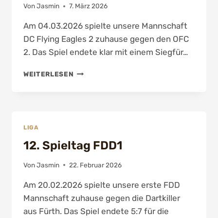
Von
Jasmin
7. März 2026
Am 04.03.2026 spielte unsere Mannschaft
DC Flying Eagles 2 zuhause gegen den OFC
2. Das Spiel endete klar mit einem Siegfür…
SPIELTAG
WEITERLESEN
17
DC
FLYING
EAGLES
2
LIGA
IN
12. Spieltag FDD1
DER
HDV-
KREISLIGA
Von
Jasmin
22. Februar 2026
3
Am 20.02.2026 spielte unsere erste FDD
SÜD
/
Mannschaft zuhause gegen die Dartkiller
OST
aus Fürth. Das Spiel endete 5:7 für die