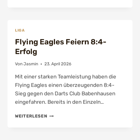
AM
BOARD:
FLYING
EAGLES
ÜBERFLÜGELN
LIGA
DIE
Flying Eagles Feiern 8:4-
WARRIORS
5
Erfolg
Von
Jasmin
23. April 2026
Mit einer starken Teamleistung haben die
Flying Eagles einen überzeugenden 8:4-
Sieg gegen den Darts Club Babenhausen
eingefahren. Bereits in den Einzeln…
FLYING
WEITERLESEN
EAGLES
FEIERN
8:4-