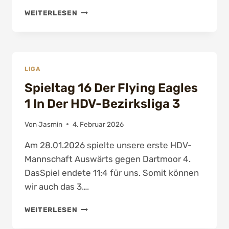
SPIELTAG
WEITERLESEN
15
NACHHOLSPIELTAG
DC
FLYING
EAGLES
LIGA
2
Spieltag 16 Der Flying Eagles
IN
DER
1 In Der HDV-Bezirksliga 3
HDV-
KREISLIGA
Von
Jasmin
4. Februar 2026
3
SÜD
Am 28.01.2026 spielte unsere erste HDV-
/
Mannschaft Auswärts gegen Dartmoor 4.
OST
DasSpiel endete 11:4 für uns. Somit können
wir auch das 3….
SPIELTAG
WEITERLESEN
16
DER