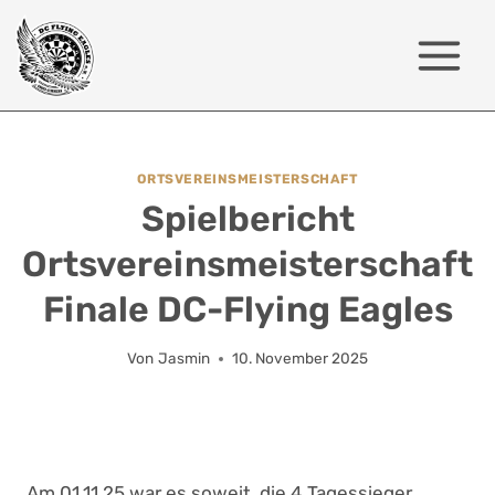
Zum
Inhalt
springen
ORTSVEREINSMEISTERSCHAFT
Spielbericht
Ortsvereinsmeisterschaft
Finale DC-Flying Eagles
Von
Jasmin
10. November 2025
Am 01.11.25 war es soweit, die 4 Tagessieger