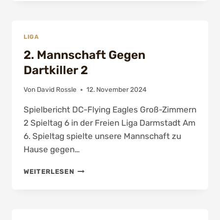
LIGA
2. Mannschaft Gegen
Dartkiller 2
Von
David Rossle
12. November 2024
Spielbericht DC-Flying Eagles Groß-Zimmern
2 Spieltag 6 in der Freien Liga Darmstadt Am
6. Spieltag spielte unsere Mannschaft zu
Hause gegen…
2.
WEITERLESEN
MANNSCHAFT
GEGEN
DARTKILLER
2