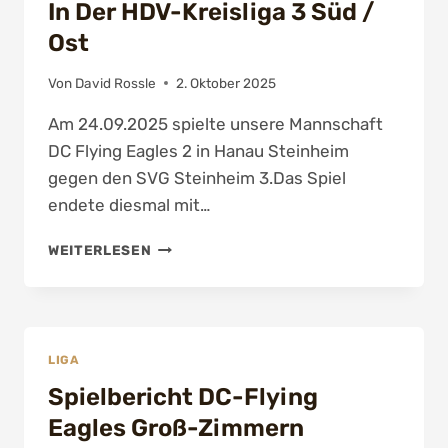
In Der HDV-Kreisliga 3 Süd /
DARTLIGA
Ost
DARMSTADT
2
Von
David Rossle
2. Oktober 2025
Am 24.09.2025 spielte unsere Mannschaft
DC Flying Eagles 2 in Hanau Steinheim
gegen den SVG Steinheim 3.Das Spiel
endete diesmal mit…
SPIELTAG
WEITERLESEN
3
DC
FLYING
EAGLES
2
LIGA
IN
Spielbericht DC-Flying
DER
HDV-
Eagles Groß-Zimmern
KREISLIGA