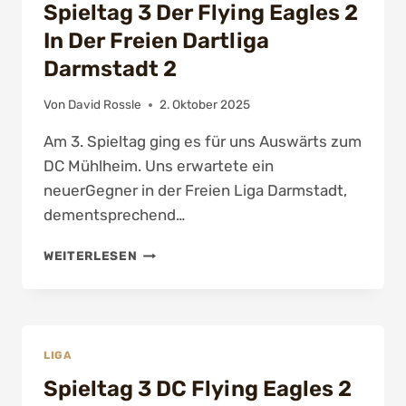
Spieltag 3 Der Flying Eagles 2
In Der Freien Dartliga
Darmstadt 2
Von
David Rossle
2. Oktober 2025
Am 3. Spieltag ging es für uns Auswärts zum
DC Mühlheim. Uns erwartete ein
neuerGegner in der Freien Liga Darmstadt,
dementsprechend…
SPIELTAG
WEITERLESEN
3
DER
FLYING
EAGLES
2
LIGA
IN
Spieltag 3 DC Flying Eagles 2
DER
FREIEN