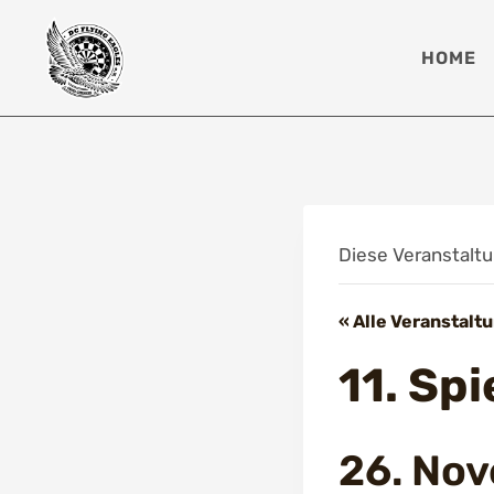
Zum
Inhalt
HOME
springen
Diese Veranstaltu
« Alle Veranstalt
11. Sp
26. No