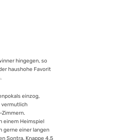
winner hingegen, so
der haushohe Favorit
.
enpokals einzog,
 vermutlich
ß-Zimmern.
h einem Heimspiel
h gerne einer langen
en Sontra. Knappe 4,5