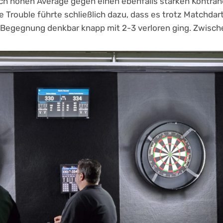
h hohen Average gegen einen ebenfalls starken Kontrah
e Trouble führte schließlich dazu, dass es trotz Matchda
e Begegnung denkbar knapp mit 2-3 verloren ging. Zwisch