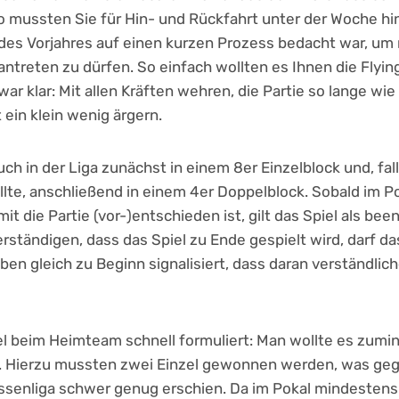
 mussten Sie für Hin- und Rückfahrt unter der Woche h
t des Vorjahres auf einen kurzen Prozess bedacht war, um
antreten zu dürfen. So einfach wollten es Ihnen die Flyin
ar klar: Mit allen Kräften wehren, die Partie so lange wi
ein klein wenig ärgern.
uch in der Liga zunächst in einem 8er Einzelblock und, fa
e, anschließend in einem 4er Doppelblock. Sobald im Po
it die Partie (vor-)entschieden ist, gilt das Spiel als be
rständigen, dass das Spiel zu Ende gespielt wird, darf 
ben gleich zu Beginn signalisiert, dass daran verständlic
l beim Heimteam schnell formuliert: Man wollte es zumi
. Hierzu mussten zwei Einzel gewonnen werden, was geg
essenliga schwer genug erschien. Da im Pokal mindesten