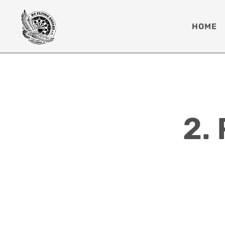
Zum
Inhalt
HOME
springen
2.