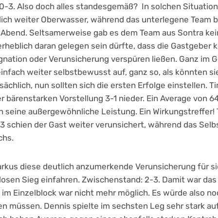
0-3. Also doch alles standesgemäß? In solchen Situatio
ich weiter Oberwasser, während das unterlegene Team be
 Abend. Seltsamerweise gab es dem Team aus Sontra kei
erheblich daran gelegen sein dürfte, dass die Gastgeber k
nation oder Verunsicherung verspüren ließen. Ganz im G
infach weiter selbstbewusst auf, ganz so, als könnten s
chlich, nun sollten sich die ersten Erfolge einstellen. T
r bärenstarken Vorstellung 3-1 nieder. Ein Average von 64
n seine außergewöhnliche Leistung. Ein Wirkungstreffer!
 schien der Gast weiter verunsichert, während das Selb
chs.
arkus diese deutlich anzumerkende Verunsicherung für s
losen Sieg einfahren. Zwischenstand: 2-3. Damit war das M
im Einzelblock war nicht mehr möglich. Es würde also n
en müssen. Dennis spielte im sechsten Leg sehr stark au