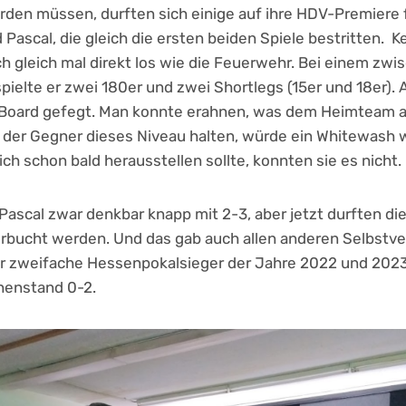
rden müssen, durften sich einige auf ihre HDV-Premiere 
Pascal, die gleich die ersten beiden Spiele bestritten. K
h gleich mal direkt los wie die Feuerwehr. Bei einem zwi
pielte er zwei 180er und zwei Shortlegs (15er und 18er).
 Board gefegt. Man konnte erahnen, was dem Heimteam 
e der Gegner dieses Niveau halten, würde ein Whitewash 
ch schon bald herausstellen sollte, konnten sie es nicht.
r Pascal zwar denkbar knapp mit 2-3, aber jetzt durften d
erbucht werden. Und das gab auch allen anderen Selbstv
 Der zweifache Hessenpokalsieger der Jahre 2022 und 2023
henstand 0-2.