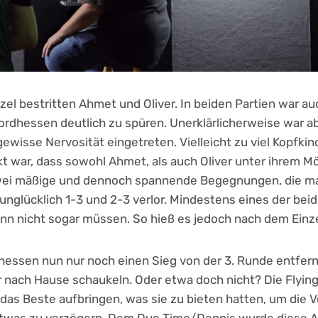
zel bestritten Ahmet und Oliver. In beiden Partien war auc
rdhessen deutlich zu spüren. Unerklärlicherweise war ab
wisse Nervosität eingetreten. Vielleicht zu viel Kopfki
 war, dass sowohl Ahmet, als auch Oliver unter ihrem Mö
zwei mäßige und dennoch spannende Begegnungen, die 
nglücklich 1-3 und 2-3 verlor. Mindestens eines der bei
n nicht sogar müssen. So hieß es jedoch nach dem Einze
essen nun nur noch einen Sieg von der 3. Runde entfernt
r nach Hause schaukeln. Oder etwa doch nicht? Die Flyin
l das Beste aufbringen, was sie zu bieten hatten, um die