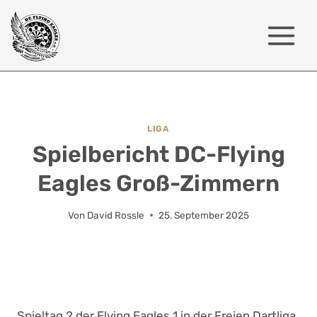
Zum
Inhalt
springen
LIGA
Spielbericht DC-Flying
Eagles Groß-Zimmern
Von
David Rossle
25. September 2025
Spieltag 2 der Flying Eagles 1 in der Freien Dartliga