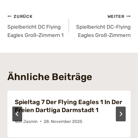
Beitragsnavigation
ZURÜCK
WEITER
Spielbericht DC Flying
Spielbericht DC-Flying
Eagles Groß-Zimmern 1
Eagles Groß-Zimmern
Ähnliche Beiträge
Spieltag 7 Der Flying Eagles 1 In Der
Freien Dartliga Darmstadt 1
Von
Jasmin
28. November 2025