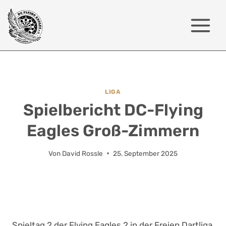
Zum
Inhalt
springen
LIGA
Spielbericht DC-Flying
Eagles Groß-Zimmern
Von
David Rossle
25. September 2025
Spieltag 2 der Flying Eagles 2 in der Freien Dartliga