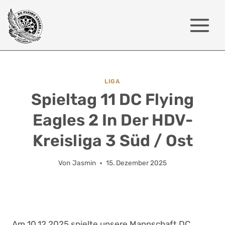
Zum
Inhalt
springen
LIGA
Spieltag 11 DC Flying
Eagles 2 In Der HDV-
Kreisliga 3 Süd / Ost
Von
Jasmin
15. Dezember 2025
Am 10.12.2025 spielte unsere Mannschaft DC