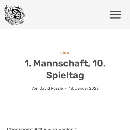
Zum
Inhalt
springen
LIGA
1. Mannschaft, 10.
Spieltag
Von
David Rossle
18. Januar 2023
Checkpoint
8:2
Flying Eagles 1