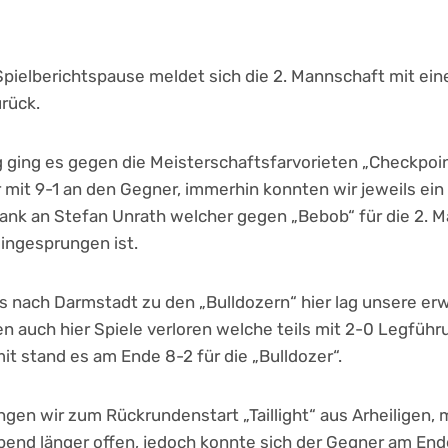
pielberichtspause meldet sich die 2. Mannschaft mit ein
rück.
ag ging es gegen die Meisterschaftsfarvorieten „Checkpoi
r mit 9-1 an den Gegner, immerhin konnten wir jeweils ein 
Dank an Stefan Unrath welcher gegen „Bebob“ für die 2. 
ingesprungen ist.
es nach Darmstadt zu den „Bulldozern“ hier lag unsere e
gen auch hier Spiele verloren welche teils mit 2-0 Legfüh
t stand es am Ende 8-2 für die „Bulldozer“.
ngen wir zum Rückrundenstart „Taillight“ aus Arheiligen
end länger offen, jedoch konnte sich der Gegner am End