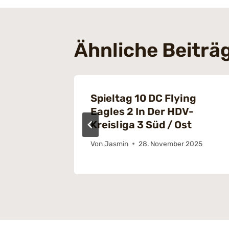
Ähnliche Beiträ
Spieltag 10 DC Flying
2/23
Eagles 2 In Der HDV-
Kreisliga 3 Süd / Ost
ember 2023
Von
Jasmin
28. November 2025