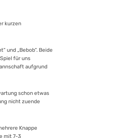
er kurzen
nt“ und „Bebob“. Beide
Spiel für uns
Mannschaft aufgrund
rwartung schon etwas
rung nicht zuende
, mehrere Knappe
e mit 7-3