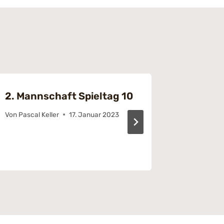
2. Mannschaft Spieltag 10
Spielta
Eagles 
Von
Pascal Keller
17. Januar 2023
Bezirks
Von
Jasmi