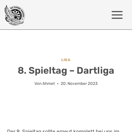
Zum
Inhalt
springen
LIGA
8. Spieltag – Dartliga
Von
Ahmet
20. November 2023
Der 8. Spieltag sollte erneut komplett bei uns im