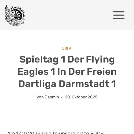
Zum
Inhalt
springen
LIGA
Spieltag 1 Der Flying
Eagles 1 In Der Freien
Dartliga Darmstadt 1
Von
Jasmin
20. Oktober 2025
Am 17.10.2025 spielte unsere erste FDD-