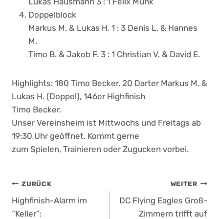
Lukas Hausmann 3 : 1 Felix Münk
Doppelblock
Markus M. & Lukas H. 1 : 3 Denis L. & Hannes
M.
Timo B. & Jakob F. 3 : 1 Christian V. & David E.
Highlights: 180 Timo Becker, 20 Darter Markus M. &
Lukas H. (Doppel), 146er Highfinish
Timo Becker.
Unser Vereinsheim ist Mittwochs und Freitags ab
19:30 Uhr geöffnet. Kommt gerne
zum Spielen, Trainieren oder Zugucken vorbei.
Beitragsnavigation
ZURÜCK
WEITER
Highfinish-Alarm im
DC Flying Eagles Groß-
“Keller”:
Zimmern trifft auf