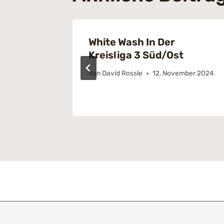
nschaft
White Wash In Der
Kreisliga 3 Süd/Ost
 2023
Von
David Rossle
12. November 2024