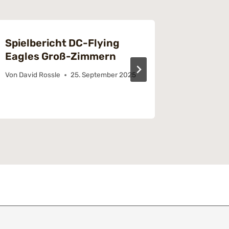
Spielbericht DC-Flying
19. Spi
Eagles Groß-Zimmern
Mannsc
Von
David Rossle
25. September 2025
Von
Pascal 