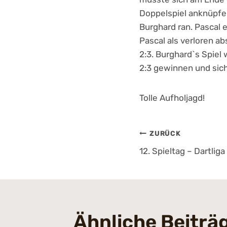
Doppelspiel anknüpfen
Burghard ran. Pascal 
Pascal als verloren a
2:3. Burghard`s Spiel 
2:3 gewinnen und sich
Tolle Aufholjagd!
Beitrags
ZURÜCK
12. Spieltag – Dartliga
Ähnliche Beiträ