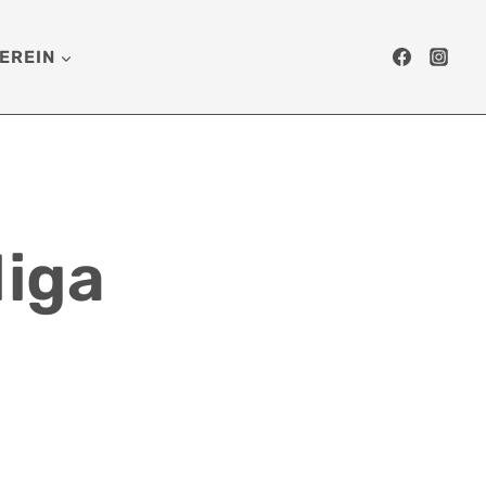
EREIN
liga