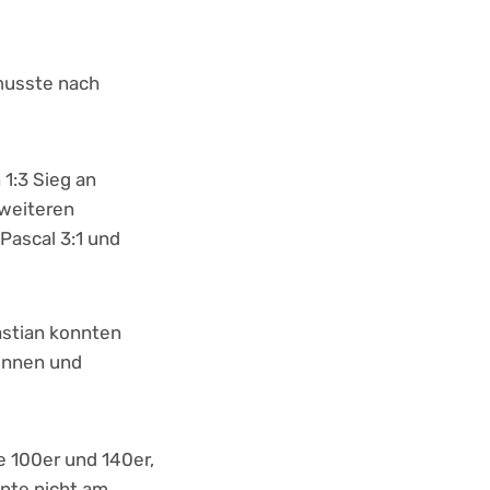
 musste nach
1:3 Sieg an
 weiteren
 Pascal 3:1 und
astian konnten
winnen und
e 100er und 140er,
nte nicht am