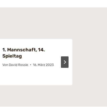
1. Mannschaft, 14.
6. Spie
Spieltag
Von
Ahmet
Von
David Rossle
16. März 2023