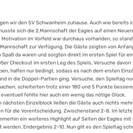
ngen wir den SV Schwanheim zuhause. Auch wie bereits i
sste sich die 2.Mannschaft der Eagles auf einen Neuen
e Motivation im Vorfeld war durchaus vorhanden, so stan
2. Mannschaft zur Verfügung. Die Gäste zeigten von Anfan
m Spaß da waren und sorgten direkt im ersten Spiel für ei
05er Checkout im ersten Leg des Spiels. Versuche davon
ben, halfen nur bedingt, sodass es nach dem ersten Einz
nd in die Doppel-Partien ging. Versuche, den Spieltag no
achen, scheiterten trotz einer 180 und 5 Punkte besser
eventuell fehlte hier auch ein wenig das nötige Glück.
 nächsten Einzelblock ließen die Gäste auch nichts mehr
n für die Vorentscheidung. Zwischenstand 2-8. Im letzt
merhin ein weiteres Highlight auf Seiten der Eagles mit 
 werden. Endergebnis 2-10. Nun gilt es den Spieltag schn