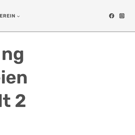
EREIN
ing
eien
t 2