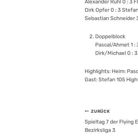
Alexander Rühl 0 : 3 Fl
Dirk Opfer 0 : 3 Stefa
Sebastian Schneider 3
Doppelblock
Pascal/Ahmet 1 :
Dirk/Michael 0 : 
Highlights: Heim: Pas
Gast: Stefan 105 High
Beitrags
ZURÜCK
Spieltag 7 der Flying 
Bezirksliga 3