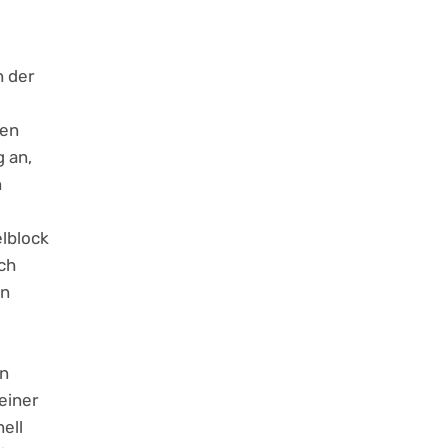
n der
den
g an,
n
elblock
ch
en
en
einer
ell