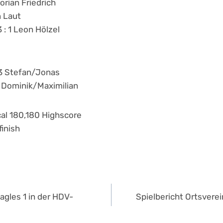
orian Friedrich
n Laut
 : 1 Leon Hölzel
 3 Stefan/Jonas
3 Dominik/Maximilian
cal 180,180 Highscore
finish
navigation
Eagles 1 in der HDV-
Spielbericht Ortsvere