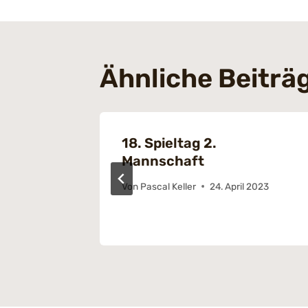
Ähnliche Beiträ
ing
18. Spieltag 2.
irksliga
Mannschaft
Von
Pascal Keller
24. April 2023
2025