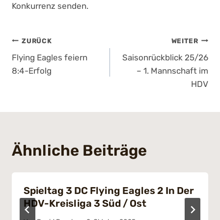
Konkurrenz senden.
Beitragsnavigation
ZURÜCK
WEITER
Flying Eagles feiern
Saisonrückblick 25/26
8:4-Erfolg
– 1. Mannschaft im
HDV
Ähnliche Beiträge
Spieltag 3 DC Flying Eagles 2 In Der
HDV-Kreisliga 3 Süd / Ost