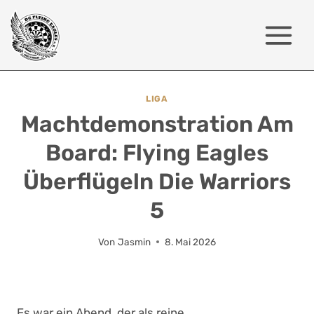
Zum
Inhalt
springen
LIGA
Machtdemonstration Am
Board: Flying Eagles
Überflügeln Die Warriors
5
Von
Jasmin
8. Mai 2026
Es war ein Abend, der als reine