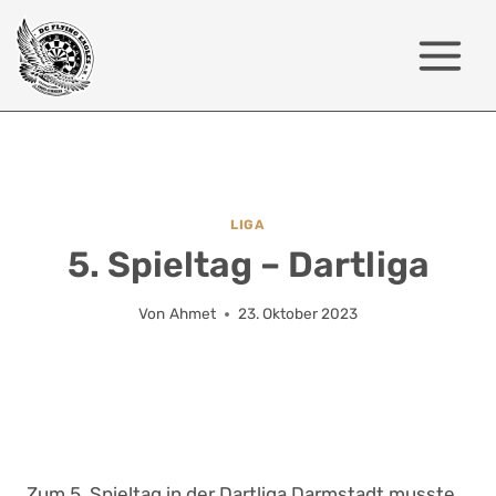
Zum
Inhalt
springen
LIGA
5. Spieltag – Dartliga
Von
Ahmet
23. Oktober 2023
Zum 5. Spieltag in der Dartliga Darmstadt musste