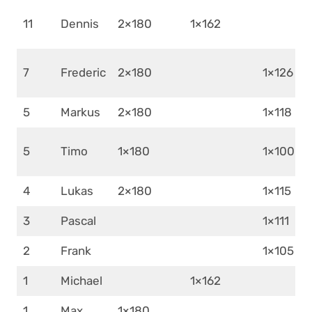
11
Dennis
2×180
1×162
7
Frederic
2×180
1×126
5
Markus
2×180
1×118
5
Timo
1×180
1×100
4
Lukas
2×180
1×115
3
Pascal
1×111
2
Frank
1×105
1
Michael
1×162
1
Max
1×180