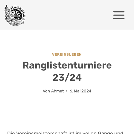
Zum
Inhalt
springen
VEREINSLEBEN
Ranglistenturniere
23/24
Von
Ahmet
6. Mai 2024
Die Vereinsmeisterschaft ist im vollen Gange und