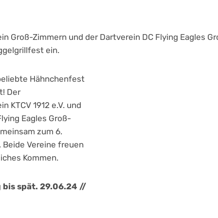
rein Groß-Zimmern und der Dartverein DC Flying Eagles G
elgrillfest ein.
 beliebte Hähnchenfest
t! Der
ein KTCV 1912 e.V. und
Flying Eagles Groß-
emeinsam zum 6.
n. Beide Vereine freuen
reiches Kommen.
bis spät. 29.06.24 //