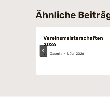
Ähnliche Beiträ
urnier
Vereinsmeisterschaften
2026
ber 2022
Von
Jasmin
1. Juli 2026