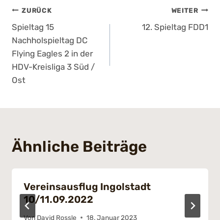
Beitragsnavigation
ZURÜCK
WEITER
Spieltag 15
12. Spieltag FDD1
Nachholspieltag DC
Flying Eagles 2 in der
HDV-Kreisliga 3 Süd /
Ost
Ähnliche Beiträge
Vereinsausflug Ingolstadt
10/11.09.2022
Von
David Rossle
18. Januar 2023