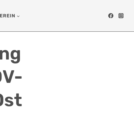
EREIN
ing
DV-
Ost