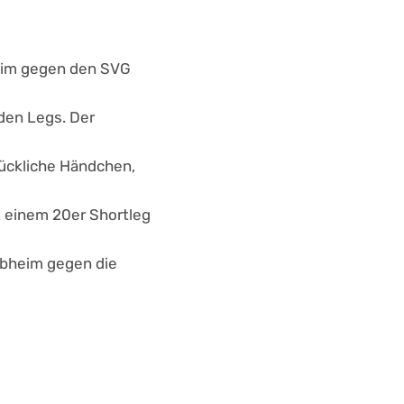
heim gegen den SVG
 den Legs. Der
lückliche Händchen,
t einem 20er Shortleg
lubheim gegen die