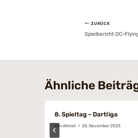
Beitrags
ZURÜCK
Spielbericht DC-Flyi
Ähnliche Beiträ
reisliga
8. Spieltag – Dartliga
024
Von
Ahmet
20. November 2023