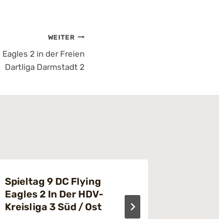
WEITER
 Eagles 2 in der Freien
Dartliga Darmstadt 2
Spieltag 9 DC Flying
15. Spi
Eagles 2 In Der HDV-
Von
Ahmet
Kreisliga 3 Süd / Ost