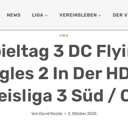
NEWS
LIGA
VEREINSLEBEN
DER V
LIGA
ieltag 3 DC Fly
gles 2 In Der H
eisliga 3 Süd / 
Von
David Rossle
2. Oktober 2025