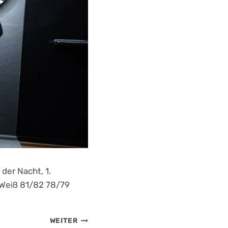
 der Nacht, 1.
e-Weiß 81/82 78/79
WEITER