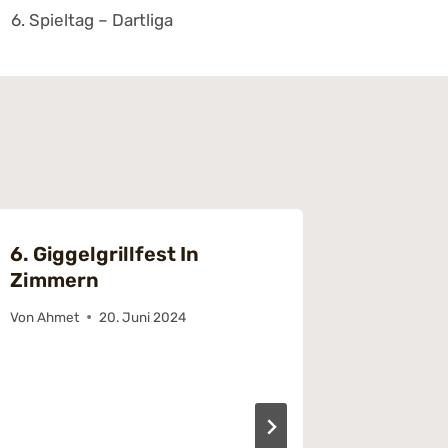
6. Spieltag – Dartliga
6. Giggelgrillfest In
Neujah
Zimmern
Spend
Von
Ahmet
20. Juni 2024
Von
David 