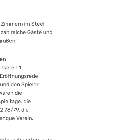
ß-Zimmern im Steel
h zahlreiche Gäste und
grüßen.
den
nseren 1.
r Eröffnungsrede
und den Spieler
waren die
pieltage: die
2 78/79, die
tanque Verein.
gabtausch und setzten