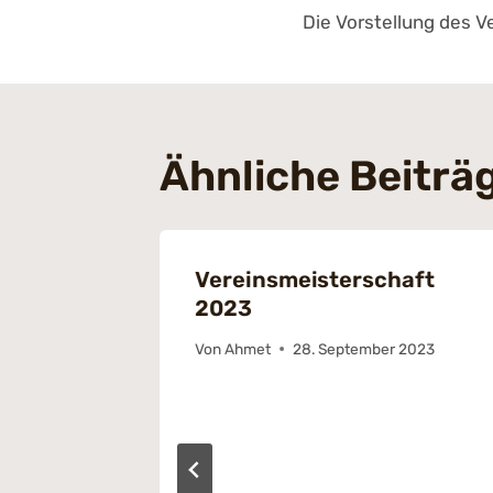
Die Vorstellung des V
Ähnliche Beiträ
Vereinsmeisterschaft
rschaft
2023
Von
Ahmet
28. September 2023