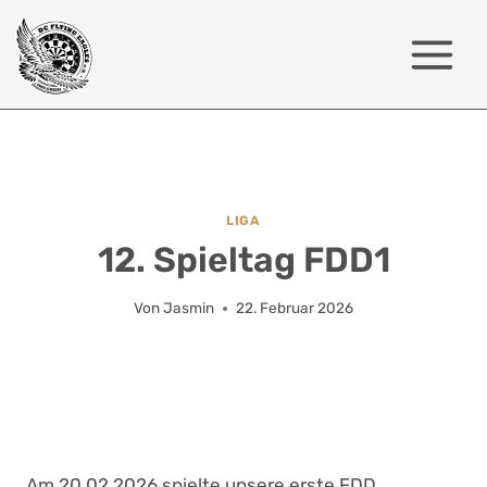
Zum
Inhalt
springen
LIGA
12. Spieltag FDD1
Von
Jasmin
22. Februar 2026
Am 20.02.2026 spielte unsere erste FDD